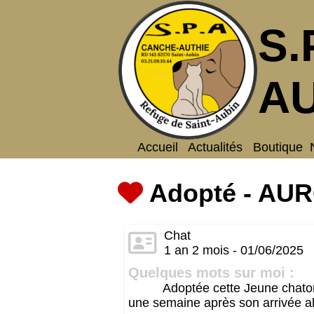
S.
AU
Accueil
Actualités
Boutique
Adopté - AU
Chat
1 an 2 mois - 01/06/2025
Quelques mots sur moi :
Adoptée cette Jeune chatonn
une semaine après son arrivée alo