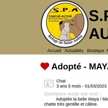
S.
AU
Accueil
Actualités
Boutique
Adopté - MA
Chat
3 ans 5 mois - 01/03/2023
Quelques mots sur moi :
Adoptée la belle Maya ! Mer
chatte très gentille et câline.