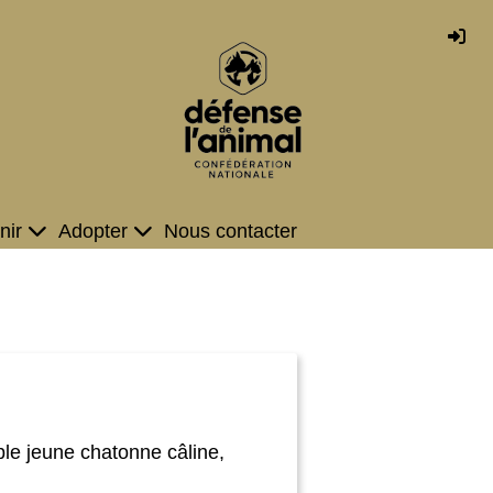
nir
Adopter
Nous contacter
ble jeune chatonne câline,