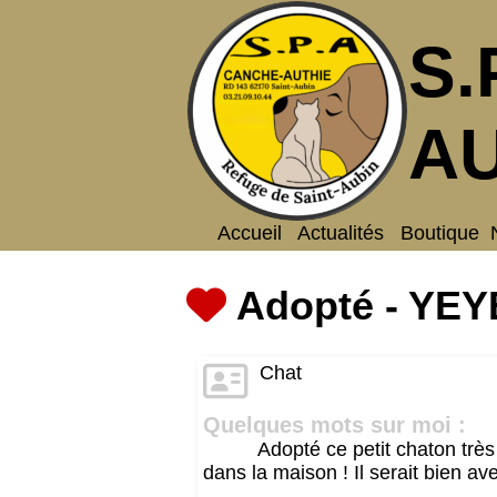
S.
AU
Accueil
Actualités
Boutique
Adopté - YEY
Chat
Quelques mots sur moi :
Adopté ce petit chaton très
dans la maison ! Il serait bien av