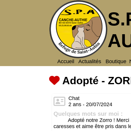
S.
AU
Accueil
Actualités
Boutique
Adopté - ZO
Chat
2 ans - 20/07/2024
Quelques mots sur moi :
Adopté notre Zorro ! Merci à
caresses et aime être pris dans l