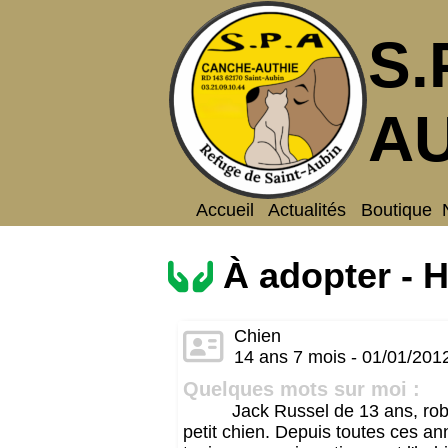
S.
AU
Accueil
Actualités
Boutique
À adopter - H
Chien
14 ans 7 mois - 01/01/201
Quelques mots sur moi :
Jack Russel de 13 ans, robu
petit chien. Depuis toutes ces ann